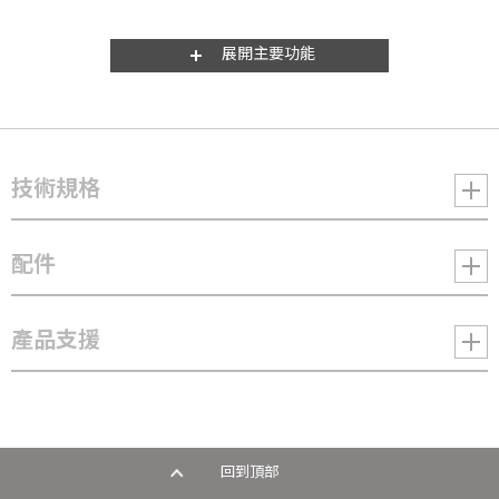
展開主要功能
技術規格
配件
DLA-NP5W - D-ILA 投影機
產品支援
規格
顯像元件形式
3 片式 0.69 吋 4K D-ILA 顯像元件
解析度
回到頂部
VX-UH1150LC
PK-AG3
PK-E
4096 x 2160