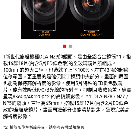
T新世代旗艦機種DLA-NZ9的鏡頭、是由全鋁合金鏡筒*1，搭
載16群18片(內含5片ED低色散)的全玻璃鏡片所組成。
100mm的超大口徑，也造就了上下100%、左右43％的超廣
位移範圍。更重要的是確保除了鏡頭中央部分，畫面四周圍
也能夠保持高解析度的影像。使用5片特殊的ED低色散鏡
片，能有效降低R/G/B光線的折射率，抑制且收斂色差，忠實
呈現8K60p/4K120p*2 的高精細影像。 *1: DLA-NZ8 / NZ7 / 
NP5的鏡頭，直徑為65mm，搭載15群17片(內含2片ED低色
散)的全玻璃鏡片，畫面周邊部分也能清楚對焦，呈現完美高
解析度影像。
*2: 播放影像解析度差異，請參考各機型規格表