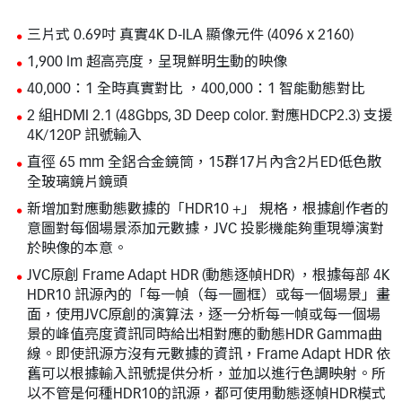
三片式 0.69吋 真實4K D-ILA 顯像元件 (4096 x 2160)
1,900 lm 超高亮度，呈現鮮明生動的映像
40,000：1 全時真實對比 ，400,000：1 智能動態對比
2 組HDMI 2.1 (48Gbps, 3D Deep color. 對應HDCP2.3) 支援
4K/120P 訊號輸入
直徑 65 mm 全鋁合金鏡筒，15群17片內含2片ED低色散
全玻璃鏡片鏡頭
新增加對應動態數據的「HDR10 +」 規格，根據創作者的
意圖對每個場景添加元數據，JVC 投影機能夠重現導演對
於映像的本意。
JVC原創 Frame Adapt HDR (動態逐幀HDR) ，根據每部 4K
HDR10 訊源內的「每一幀（每一圖框）或每一個場景」畫
面，使用JVC原創的演算法，逐一分析每一幀或每一個場
景的峰值亮度資訊同時給出相對應的動態HDR Gamma曲
線。即使訊源方沒有元數據的資訊，Frame Adapt HDR 依
舊可以根據輸入訊號提供分析，並加以進行色調映射。所
以不管是何種HDR10的訊源，都可使用動態逐幀HDR模式