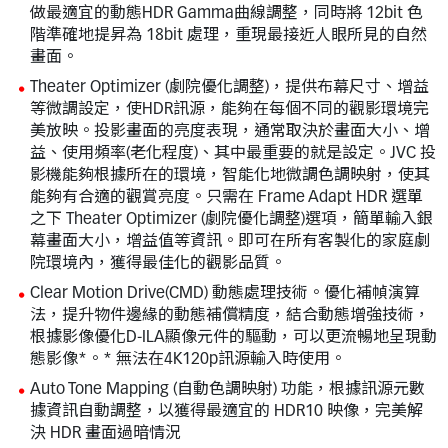
做最適宜的動態HDR Gamma曲線調整，同時將 12bit 色
階準確地提昇為 18bit 處理，重現最接近人眼所見的自然
畫面。
Theater Optimizer (劇院優化調整)，提供布幕尺寸、增益
等微調設定，使HDR訊源，能夠在每個不同的觀影環境完
美放映。投影畫面的亮度表現，通常取決於畫面大小、增
益、使用頻率(老化程度)、其中最重要的就是設定。JVC 投
影機能夠根據所在的環境，智能化地微調色調映射，使其
能夠有合適的觀賞亮度。只需在 Frame Adapt HDR 選單
之下 Theater Optimizer (劇院優化調整)選項，簡單輸入銀
幕畫面大小，增益值等資訊。即可在所有客製化的家庭劇
院環境內，獲得最佳化的觀影品質。
Clear Motion Drive(CMD) 動態處理技術。優化補幀演算
法，提升物件邊緣的動態補償精度，結合動態增強技術，
根據影像優化D-ILA顯像元件的驅動，可以更流暢地呈現動
態影像*。* 無法在4K120p訊源輸入時使用。
Auto Tone Mapping (自動色調映射) 功能，根據訊源元數
據資訊自動調整，以獲得最適宜的 HDR10 映像，完美解
決 HDR 畫面過暗情況