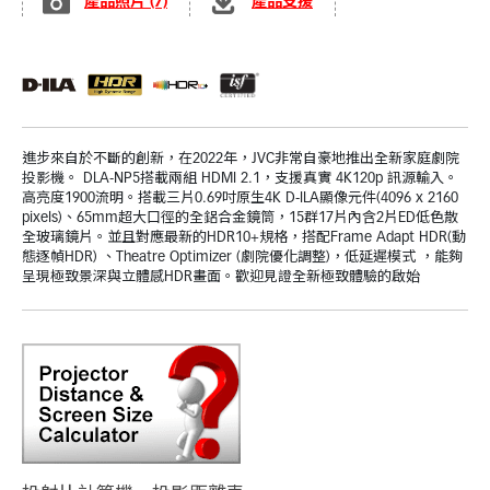
產品照片 (7)
產品支援
進步來自於不斷的創新，在2022年，JVC非常自豪地推出全新家庭劇院
投影機。 DLA-NP5搭載兩組 HDMI 2.1，支援真實 4K120p 訊源輸入。
高亮度1900流明。搭載三片0.69吋原生4K D-ILA顯像元件(4096 x 2160
pixels)、65mm超大口徑的全鋁合金鏡筒，15群17片內含2片ED低色散
全玻璃鏡片。並且對應最新的HDR10+規格，搭配Frame Adapt HDR(動
態逐幀HDR) 、Theatre Optimizer (劇院優化調整)，低延遲模式 ，能夠
呈現極致景深與立體感HDR畫面。歡迎見證全新極致體驗的啟始