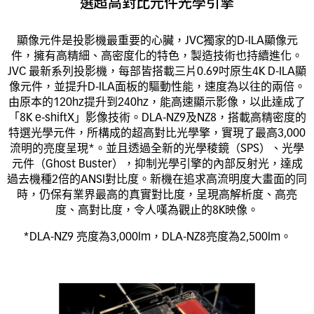
選超高對比元件光學引擎
顯像元件是投影機最重要的心臟，JVC獨家的D-ILA顯像元
件，擁有高精細、高密度化的特色，製造技術也持續進化。
JVC 最新系列投影機，每部皆搭載三片0.69吋原生4K D-ILA顯
像元件，並提升D-ILA面板的驅動性能，速度為以往的兩倍。
由原本的120hz提升到240hz，能高速顯示影像，以此達成了
「8K e-shiftX」影像技術。DLA-NZ9及NZ8，搭載高精密度的
特選光學元件，所構成的超高對比光學擎，實現了最高3,000
流明的亮度呈現*。並且透過全新的光學稜鏡（SPS）、光學
元件（Ghost Buster），抑制光學引擎的內部反射光，達成
過去機種2倍的ANSI對比度。新機在追求高流明度大畫面的同
時，仍保有業界最高的真實對比度，呈現高解析度、高亮
度、高對比度，令人嘆為觀止的8K映像。
*DLA-NZ9 亮度為3,000lm，DLA-NZ8亮度為2,500lm。