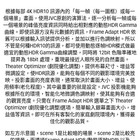
根據每部 4K HDR10 訊源內的「每一幀（每一圖框）或每一
個場景」畫面，使用JVC原創的演算法，逐一分析每一幀或每
一個場景的峰值亮度資訊同時給出相對應的動態HDR Gamma
曲線。即使訊源方沒有元數據的資訊，Frame Adapt HDR 依
舊可以根據輸入訊號提供分析，並加以進行色調映射。所以
不管是何種HDR10的訊源，都可使用動態逐幀HDR模式做最
適宜的動態HDR Gamma曲線調整，同時將 12bit 色階準確地
提昇為 18bit 處理，重現最接近人眼所見的自然畫面。
Theater Optimizer (劇院優化調整)，提供布幕尺寸、增益等
微調設定，使HDR訊源，能夠在每個不同的觀影環境完美放
映。投影畫面的亮度表現，通常取決於畫面大小、增益、使
用頻率(老化程度)、其中最重要的就是設定。JVC 投影機能夠
根據所在的環境，智能化地微調色調映射，使其能夠有合適
的觀賞亮度。只需在 Frame Adapt HDR 選單之下 Theater 
Optimizer (劇院優化調整)選項，簡單輸入銀幕畫面大小，增
益值等資訊。即可在所有客製化的家庭劇院環境內，獲得最
佳化的觀影品質。
如左方示意圖，scene 1是比較暗的場景，scene 2是比較亮