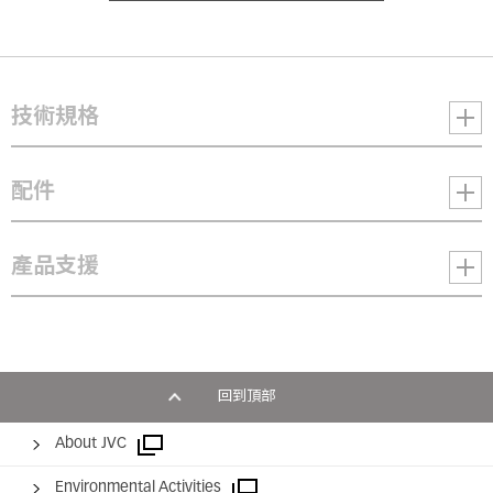
技術規格
配件
DLA-NZ8 - D-ILA 投影機
產品支援
顯像元件
D-ILA 顯像技術
Yes
顯像元件形式
回到頂部
VX-UH1150LC
PK-AG3
PK-E
3片式 0.69 吋 4K D-ILA 顯像元件
About JVC
配件
配件
配件
解析度
Environmental Activities