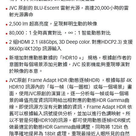
JVC 原創的 BLU-Escent 雷射光源，高達20,000小時的雷
射光源壽命
2,500 lm 超高亮度，呈現鮮明生動的映像
80,000：1 全時真實對比 ，∞：1 智能動態對比
2 組HDMI 2.1 (48Gbps, 3D Deep color. 對應HDCP2.3) 支援
8K60p/4K120p 訊源輸入
新增加對應動態數據的「HDR10 +」 規格，根據創作者的
意圖對每個場景添加元數據，JVC 投影機能夠重現導演對
於映像的本意。
JVC原創 Frame Adapt HDR (動態逐幀HDR) ，根據每部 4K
HDR10 訊源內的「每一幀（每一圖框）或每一個場景」畫
面，使用JVC原創的演算法，逐一分析每一幀或每一個場
景的峰值亮度資訊同時給出相對應的動態HDR Gamma曲
線。即使訊源方沒有元數據的資訊，Frame Adapt HDR 依
舊可以根據輸入訊號提供分析，並加以進行色調映射。所
以不管是何種HDR10的訊源，都可使用動態逐幀HDR模式
做最適宜的動態HDR Gamma曲線調整，同時將 12bit 色
階準確地提昇為 18bit 處理，重現最接近人眼所見的自然