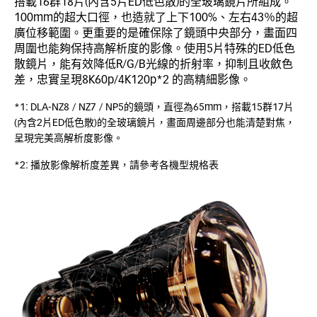
搭載16群18片(內含5片ED低色散)的全玻璃鏡片所組成。
100mm的超大口徑，也造就了上下100%、左右43％的超
廣位移範圍。更重要的是確保除了鏡頭中央部分，畫面四
周圍也能夠保持高解析度的影像。使用5片特殊的ED低色
散鏡片，能有效降低R/G/B光線的折射率，抑制且收斂色
差，忠實呈現8K60p/4K120p*2 的高精細影像。
*1: DLA-NZ8 / NZ7 / NP5的鏡頭，直徑為65mm，搭載15群17片
(內含2片ED低色散)的全玻璃鏡片，畫面周邊部分也能清楚對焦，
呈現完美高解析度影像。
*2: 播放影像解析度差異，請參考各機型規格表