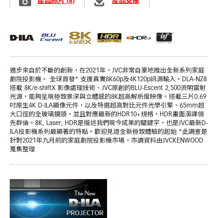
產品照片 (8)
產品支援
進步來自於不斷的創新，在2021年，JVC非常自豪地推出全新系列家庭
劇院投影機。 全球首發* 支援真實8K60p及4K120p訊源輸入。DLA-NZ8
搭載 8K/e-shiftX 影像處理技術、JVC原創的BLU-Escent 2,500流明雷射
光源，能夠呈現極致景深與立體感的8K超高解析度映像。搭載三片0.69
吋原生4K D-ILA顯像元件，以及特選超高對比元件光學引擎、65mm超
大口徑的全玻璃鏡頭，並且對應最新的HDR10+規格，HDR畫面演譯領
先群倫。8K, Laser, HDR是描述我們現今成果的關鍵字，也是JVC最新D-
ILA投影機系列最顯著的特點。歡迎見證全新極致體驗的起始 *此調查是
針對2021年九月前的家庭劇院投影機市場，市調資料由JVCKENWOOD
蒐集整理